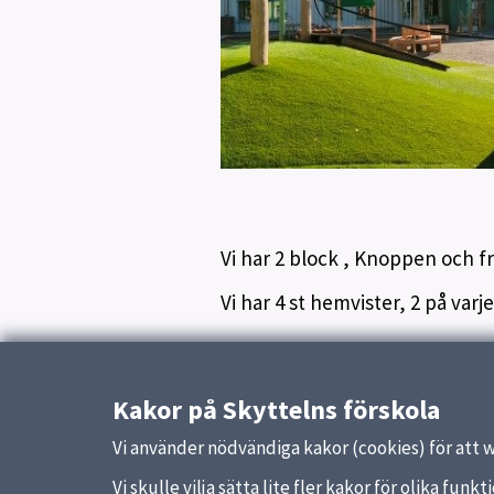
Vi har 2 block , Knoppen och f
Vi har 4 st hemvister, 2 på varje
Uppdaterad:
18 februari 2026
Kakor på Skyttelns förskola
Vi använder nödvändiga kakor (cookies) för att 
Vi skulle vilja sätta lite fler kakor för olika fu