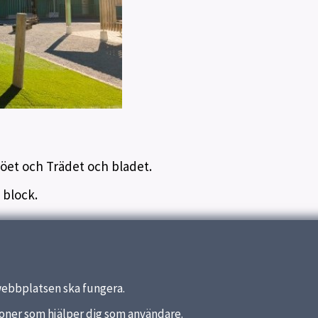
röet och Trädet och bladet.
 block.
webbplatsen ska fungera.
nktioner som hjälper dig som användare.