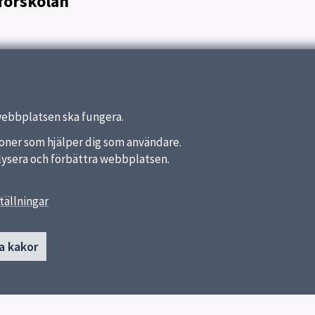
förskolan
e - för barnets bästa
webbplatsen ska fungera.
nktioner som hjälper dig som användare.
analysera och förbättra webbplatsen.
tällningar
länkar
Kontakt
a kakor
Skyttelns förskola
a kommun
018-7270000
ket
Industrigatan 40
753 18 Uppsala