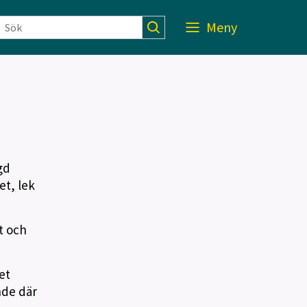
Meny
gd
et, lek
t och
et
nde där