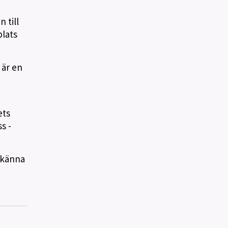
 till
plats
 är en
ets
s -
t känna