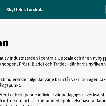
Skyttelns förskola
an
rtat av Industristaden i centrala Uppsala och är en nybyg
Knoppen, Fröet, Bladet och Trädet - där barns nyfikenh
stimulerande miljö där varje barn får växa i sin egen tak
gångspunkt.
etent och skapande individ. I vår pedagogiska verksamh
ch intressen, och vi arbetar med upplevelsebaserat lära