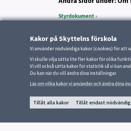
Andra sidor under: Om 
Styrdokument
Kom och besök oss!
Samarbete med vårdnadshavar
Kakor på Skyttelns förskola
Måltider
Vi använder nödvändiga kakor (cookies) för att 
Vi skulle vilja sätta lite fler kakor för olika fu
Vi vill också sätta kakor för statistik så vi kan 
Du kan när du vill ändra dina inställningar.
Läs om vilka kakor vi använder och ändra dina ins
Sidfot
Huvudmeny
Snabb
Tillåt alla kakor
Tillåt endast nödvändig
Start
Uppsal
Om förskolan
Skolver
Verksamhet & pedagogik
Kontakt