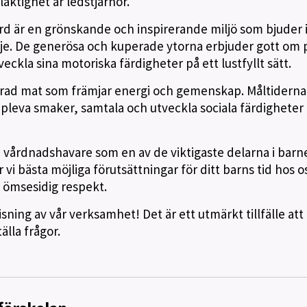
aktighet är ledstjärnor.
 är en grönskande och inspirerande miljö som bjuder in
dje. De generösa och kuperade ytorna erbjuder gott om 
tveckla sina motoriska färdigheter på ett lustfyllt sätt.
ierad mat som främjar energi och gemenskap. Måltiderna
pleva smaker, samtala och utveckla sociala färdigheter
 vårdnadshavare som en av de viktigaste delarna i barn
vi bästa möjliga förutsättningar för ditt barns tid hos os
 ömsesidig respekt.
isning av vår verksamhet! Det är ett utmärkt tillfälle at
älla frågor.