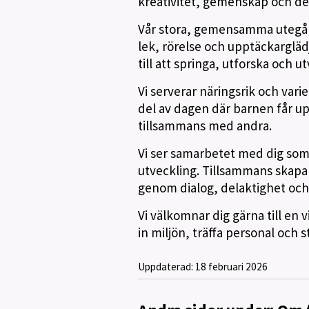
kreativitet, gemenskap och del
Vår stora, gemensamma utegård
lek, rörelse och upptäckarglä
till att springa, utforska och u
Vi serverar näringsrik och var
del av dagen där barnen får up
tillsammans med andra.
Vi ser samarbetet med dig som
utveckling. Tillsammans skapar 
genom dialog, delaktighet och
Vi välkomnar dig gärna till en v
in miljön, träffa personal och st
Uppdaterad:
18 februari 2026